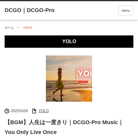
menu
ホーム
YOLO
YOLO
2025/3/28
YOLO
【BGM】人生は一度きり｜DCGO-Pro Music｜
You Only Live Once