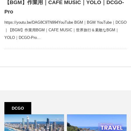
【BGM】作業用｜CAFE MUSIC｜YOLO｜DCGO-
Pro
https://youtu.be/DAG8C9TN994YouTube BGM｜BGM YouTube｜DCGO
｜【BGM】作業用BGM｜CAFE MUSIC｜世界旅行＆素敵なBGM｜
YOLO｜DCGO-Pro…
DCGO