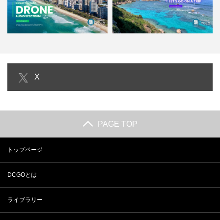
【HD｜作業用BGM】ゴールドコ
【３分トリップ編】宮古島｜宮古
X
ースト｜Gold Coa…
島の様々な絶景スポット｜Y…
PAGE TOP
トップページ
DCGOとは
ライブラリー