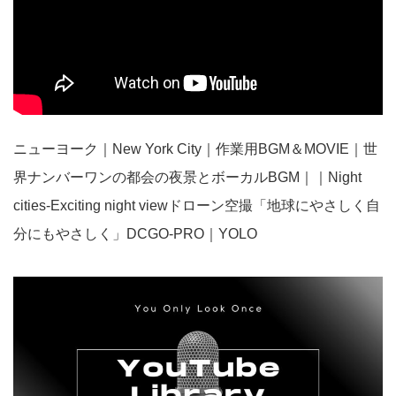
ニューヨーク｜New York City｜作業用BGM＆MOVIE｜世
界ナンバーワンの都会の夜景とボーカルBGM｜｜Night
cities-Exciting night viewドローン空撮「地球にやさしく自
分にもやさしく」DCGO-PRO｜YOLO