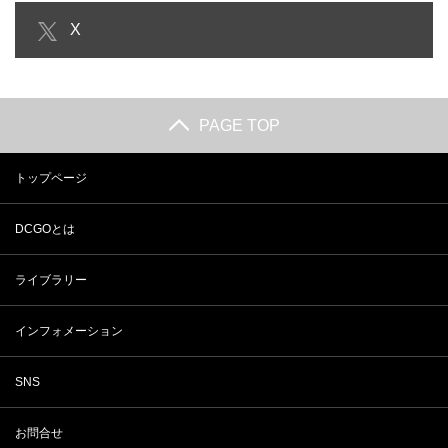
【4K｜BGM】YOLO｜素敵すぎる
【HD｜BGM】YOLO｜そろそろ
X
宮古島のオーシャンビ…
出かけようよ！｜Let…
PAGE TOP
トップページ
DCGOとは
ライブラリー
インフォメーション
SNS
お問合せ