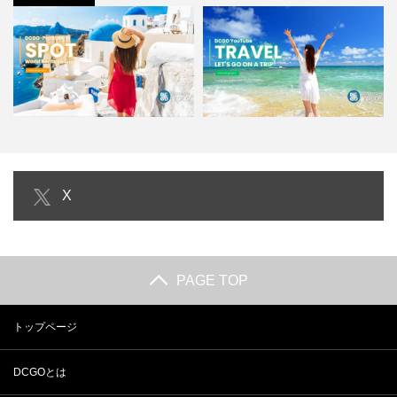
【３分トリップ編】３分で分か
【３分トリップ編】沖縄｜
X
る！世界の絶景スポット｜YO…
Okinawa｜３分で分かる沖縄…
PAGE TOP
トップページ
DCGOとは