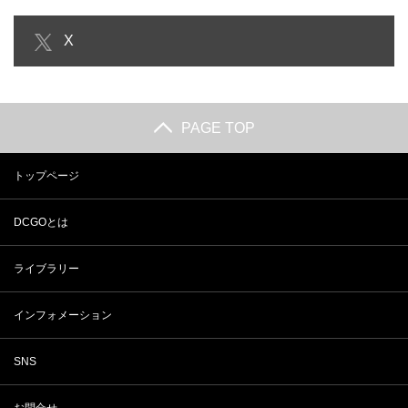
【4K｜BGM】YOLO｜素敵すぎる
【３分トリップ編】３分で分か
X
サイパンのサンセット…
る！世界の南国ビーチ｜YOL…
PAGE TOP
トップページ
DCGOとは
ライブラリー
インフォメーション
SNS
お問合せ