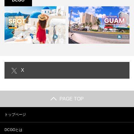
DCGO
【３分トリップ編】３分で分か
【4K｜BGM】YOLO｜グアム ペ
X
る！世界の絶景スポット｜YO…
ール・サン・ビトアー…
PAGE TOP
トップページ
DCGOとは