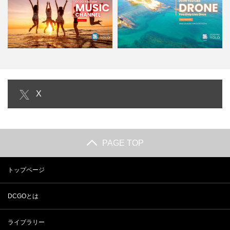
【HD｜作業用BGM】作業用BGM
【4K｜BGM】YOLO｜素敵すぎる
X
＆MOVIE｜DCGO…
ドローン感動を追い求…
PAGE TOP
トップページ
DCGOとは
ライブラリー